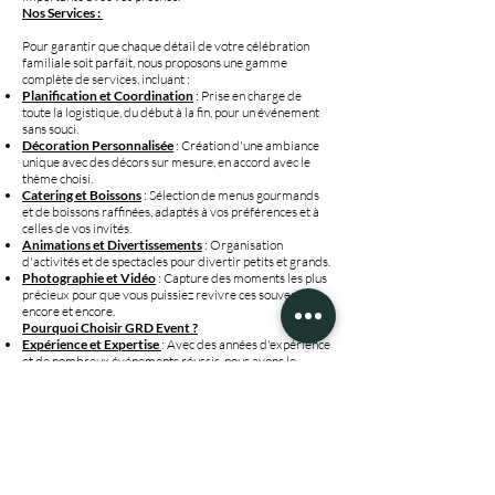
Nos Services :
Pour garantir que chaque détail de votre célébration
familiale soit parfait, nous proposons une gamme
complète de services, incluant :
Planification et Coordination
: Prise en charge de
toute la logistique, du début à la fin, pour un événement
sans souci.
Décoration Personnalisée
: Création d'une ambiance
unique avec des décors sur mesure, en accord avec le
thème choisi.
Catering et Boissons
: Sélection de menus gourmands
et de boissons raffinées, adaptés à vos préférences et à
celles de vos invités.
Animations et Divertissements
: Organisation
d'activités et de spectacles pour divertir petits et grands.
Photographie et Vidéo
: Capture des moments les plus
précieux pour que vous puissiez revivre ces souvenirs
encore et encore.
Pourquoi Choisir GRD Event ?
Expérience et Expertise
: Avec des années d'expérience
et de nombreux événements réussis, nous avons le
savoir-faire nécessaire pour réaliser vos rêves.
Créativité et Innovation
: Nous proposons des idées
uniques et innovantes pour que votre événement familial
se distingue vraiment.
Service Client Dévoué
: Votre satisfaction est notre
priorité absolue. Nous travaillons en étroite
collaboration avec vous pour garantir que chaque détail
soit parfait.