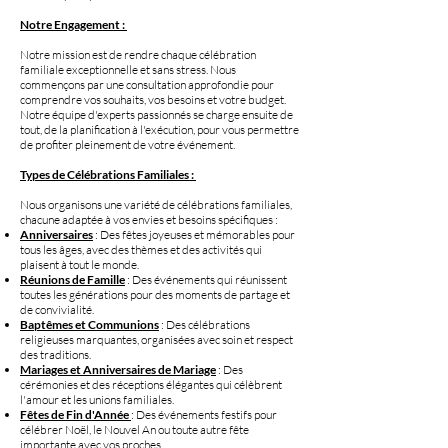
Notre Engagement :
Notre mission est de rendre chaque célébration
familiale exceptionnelle et sans stress. Nous
commençons par une consultation approfondie pour
comprendre vos souhaits, vos besoins et votre budget.
Notre équipe d'experts passionnés se charge ensuite de
tout, de la planification à l'exécution, pour vous permettre
de profiter pleinement de votre événement.
Types de Célébrations Familiales :
Nous organisons une variété de célébrations familiales,
chacune adaptée à vos envies et besoins spécifiques :
Anniversaires
: Des fêtes joyeuses et mémorables pour
tous les âges, avec des thèmes et des activités qui
plaisent à tout le monde.
Réunions de Famille
: Des événements qui réunissent
toutes les générations pour des moments de partage et
de convivialité.
Baptêmes et Communions
: Des célébrations
religieuses marquantes, organisées avec soin et respect
des traditions.
Mariages et Anniversaires de Mariage
: Des
cérémonies et des réceptions élégantes qui célèbrent
l'amour et les unions familiales.
Fêtes de Fin d'Année
: Des événements festifs pour
célébrer Noël, le Nouvel An ou toute autre fête
importante avec vos proches.