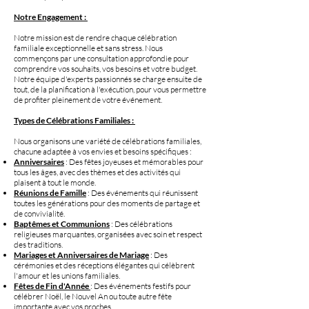
Notre Engagement :
Notre mission est de rendre chaque célébration
familiale exceptionnelle et sans stress. Nous
commençons par une consultation approfondie pour
comprendre vos souhaits, vos besoins et votre budget.
Notre équipe d'experts passionnés se charge ensuite de
tout, de la planification à l'exécution, pour vous permettre
de profiter pleinement de votre événement.
Types de Célébrations Familiales :
Nous organisons une variété de célébrations familiales,
chacune adaptée à vos envies et besoins spécifiques :
Anniversaires
: Des fêtes joyeuses et mémorables pour
tous les âges, avec des thèmes et des activités qui
plaisent à tout le monde.
Réunions de Famille
: Des événements qui réunissent
toutes les générations pour des moments de partage et
de convivialité.
Baptêmes et Communions
: Des célébrations
religieuses marquantes, organisées avec soin et respect
des traditions.
Mariages et Anniversaires de Mariage
: Des
cérémonies et des réceptions élégantes qui célèbrent
l'amour et les unions familiales.
Fêtes de Fin d'Année
: Des événements festifs pour
célébrer Noël, le Nouvel An ou toute autre fête
importante avec vos proches.