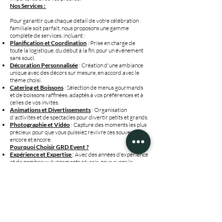
Nos Services :
Pour garantir que chaque détail de votre célébration
familiale soit parfait, nous proposons une gamme
complète de services, incluant :
Planification et Coordination
: Prise en charge de
toute la logistique, du début à la fin, pour un événement
sans souci.
Décoration Personnalisée
: Création d'une ambiance
unique avec des décors sur mesure, en accord avec le
thème choisi.
Catering et Boissons
: Sélection de menus gourmands
et de boissons raffinées, adaptés à vos préférences et à
celles de vos invités.
Animations et Divertissements
: Organisation
d'activités et de spectacles pour divertir petits et grands.
Photographie et Vidéo
: Capture des moments les plus
précieux pour que vous puissiez revivre ces souvenirs
encore et encore.
Pourquoi Choisir GRD Event ?
Expérience et Expertise
: Avec des années d'expérience
et de nombreux événements réussis, nous avons le
savoir-faire nécessaire pour réaliser vos rêves.
Créativité et Innovation
: Nous proposons des idées
uniques et innovantes pour que votre événement familial
se distingue vraiment.
Service Client Dévoué
: Votre satisfaction est notre
priorité absolue. Nous travaillons en étroite
collaboration avec vous pour garantir que chaque détail
soit parfait.