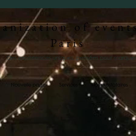
anization of event
Paris
Des expériences uniques, pensées pour marquer
Nouvelle page
Services
Nos prestataires